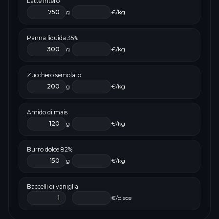
Latte intero
g
€/kg
Panna liquida 35%
g
€/kg
Zucchero semolato
g
€/kg
Amido di mais
g
€/kg
Burro dolce 82%
g
€/kg
Baccelli di vaniglia
€/piece