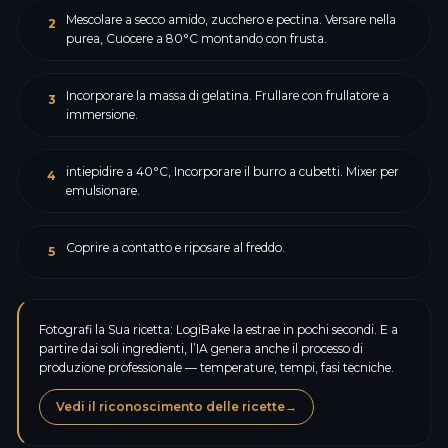
Mescolare a secco amido, zucchero e pectina. Versare nella
2
purea, Cuocere a 80°C montando con frusta.
Incorporare la massa di gelatina. Frullare con frullatore a
3
immersione.
intiepidire a 40°C, Incorporare il burro a cubetti. Mixer per
4
emulsionare.
Coprire a contatto e riposare al freddo.
5
Fotografi la Sua ricetta: LogiBake la estrae in pochi secondi. E a
partire dai soli ingredienti, l’IA genera anche il processo di
produzione professionale — temperature, tempi, fasi tecniche.
Vedi il riconoscimento delle ricette
→