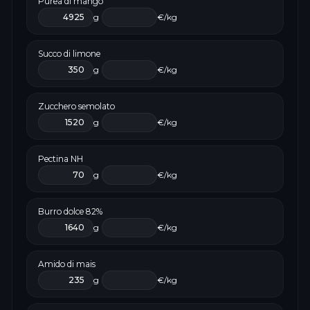
Purea di mango
g
€/kg
Succo di limone
g
€/kg
Zucchero semolato
g
€/kg
Pectina NH
g
€/kg
Burro dolce 82%
g
€/kg
Amido di mais
g
€/kg