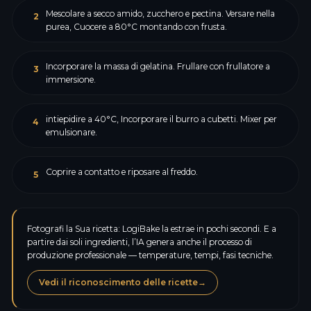
Mescolare a secco amido, zucchero e pectina. Versare nella
2
purea, Cuocere a 80°C montando con frusta.
Incorporare la massa di gelatina. Frullare con frullatore a
3
immersione.
intiepidire a 40°C, Incorporare il burro a cubetti. Mixer per
4
emulsionare.
Coprire a contatto e riposare al freddo.
5
Fotografi la Sua ricetta: LogiBake la estrae in pochi secondi. E a
partire dai soli ingredienti, l’IA genera anche il processo di
produzione professionale — temperature, tempi, fasi tecniche.
Vedi il riconoscimento delle ricette
→