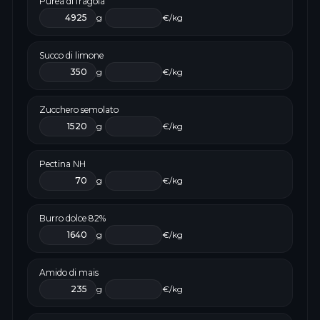
Purea di fragola
g
€/kg
Succo di limone
g
€/kg
Zucchero semolato
g
€/kg
Pectina NH
g
€/kg
Burro dolce 82%
g
€/kg
Amido di mais
g
€/kg