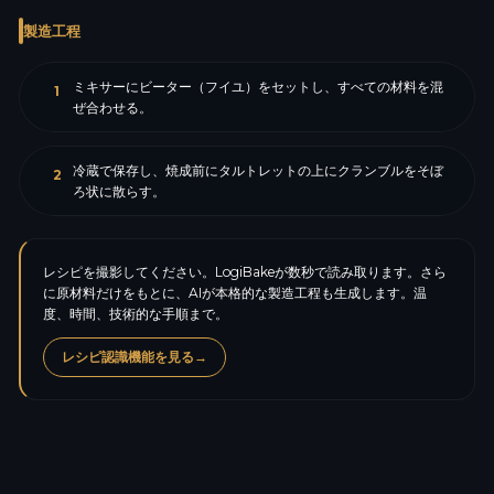
製造工程
ミキサーにビーター（フイユ）をセットし、すべての材料を混
1
ぜ合わせる。
冷蔵で保存し、焼成前にタルトレットの上にクランブルをそぼ
2
ろ状に散らす。
レシピを撮影してください。LogiBakeが数秒で読み取ります。さら
に原材料だけをもとに、AIが本格的な製造工程も生成します。温
度、時間、技術的な手順まで。
レシピ認識機能を見る
→