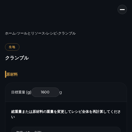
ホーム
›
ツールとリソース
›
レシピ
›
クランブル
生地
クランブル
原材料
目標重量 (g)
g
総重量または原材料の重量を変更してレシピ全体を再計算してくださ
い