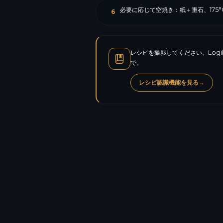
必要に応じて空焼き：紙＋重石、175°
6
レシピを撮影してください。Log
で。
レシピ認識機能を見る
→
カロリー
タンパク質
炭水化物