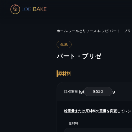
ホーム
›
ツールとリソース
›
レシピ
›
パート・ブリ
生地
パート・ブリゼ
原材料
目標重量 (g)
g
総重量または原材料の重量を変更してレシ
原材料