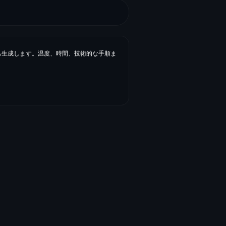
程も生成します。温度、時間、技術的な手順ま
重量、価格、栄養成分。LogiBakeはこれ
ベルにまとめます。内容もデザインも、決め