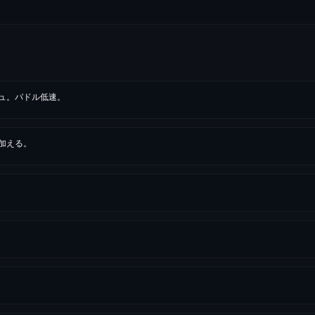
ュ。パドル低速。
加える。
。