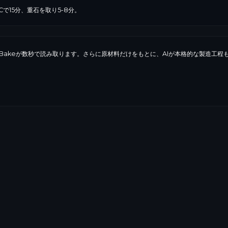
Cで15分、重石を取り5-8分。
iBakeが数秒で読み取ります。さらに原材料だけをもとに、AIが本格的な製造工
グルテン
乳
卵
430.9
kcal
アレルゲン、成分、消費期限、
6.8
g
らすべてを、規則に沿ったラ
るのはお客様です。
43.6
g