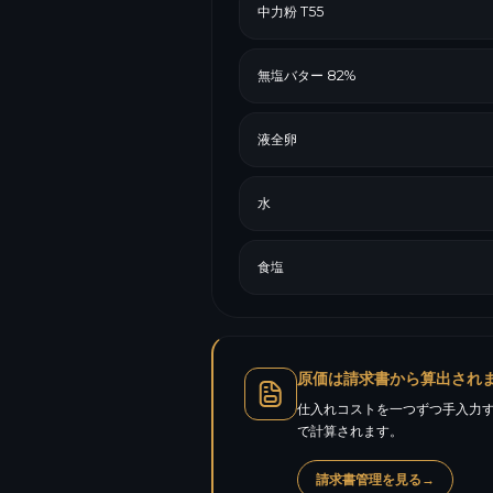
中力粉 T55
無塩バター 82%
液全卵
水
食塩
原価は請求書から算出され
仕入れコストを一つずつ手入力す
で計算されます。
請求書管理を見る
→