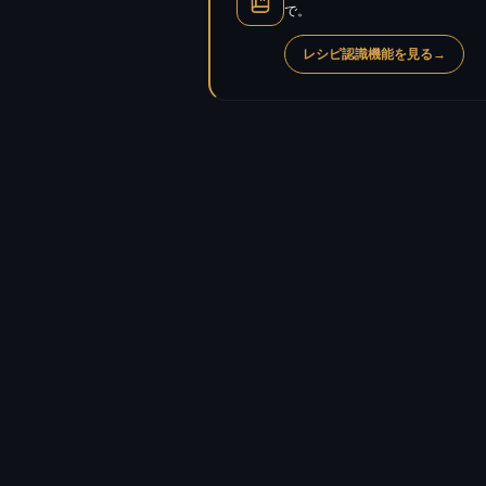
で。
レシピ認識機能を見る
→
カロリー
タンパク質
炭水化物
糖質
脂質
飽和脂肪酸