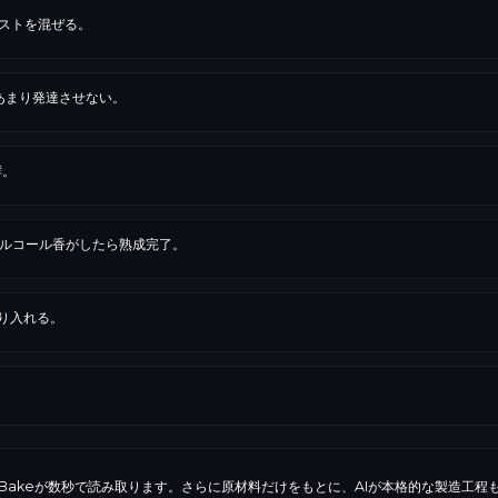
ーストを混ぜる。
あまり発達させない。
酵。
アルコール香がしたら熟成完了。
り入れる。
。
iBakeが数秒で読み取ります。さらに原材料だけをもとに、AIが本格的な製造工