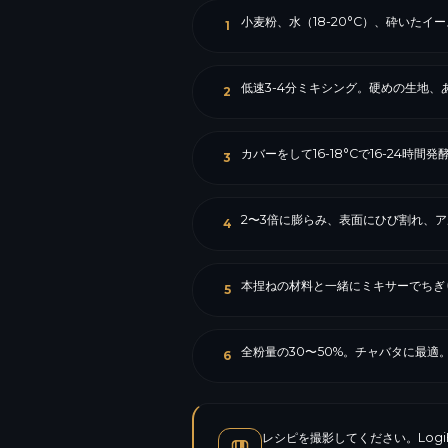
小麦粉、水（18-20°C）、砕いたイ
1
低速3-4分ミキシング。硬めの生地、
2
カバーをして16-18°Cで16-24時間発
3
2〜3倍に膨らみ、表面にひび割れ、
4
本捏ねの材料と一緒にミキサーでちぎ
5
全粉量の30〜50%。チャバタに最適
6
レシピを撮影してください。Log