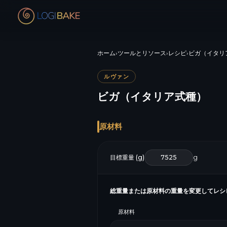
ホーム
›
ツールとリソース
›
レシピ
›
ビガ（イタリ
ルヴァン
ビガ（イタリア式種）
原材料
目標重量 (g)
g
総重量または原材料の重量を変更してレシ
原材料