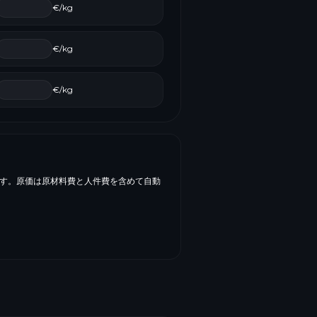
€/kg
€/kg
€/kg
です。原価は原材料費と人件費を含めて自動