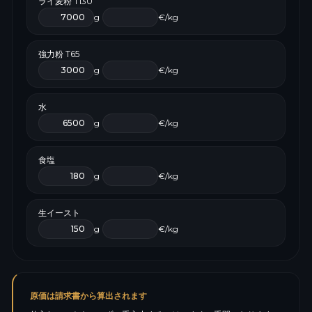
ライ麦粉 T130
g
€/kg
強力粉 T65
g
€/kg
水
g
€/kg
食塩
g
€/kg
生イースト
g
€/kg
原価は請求書から算出されます