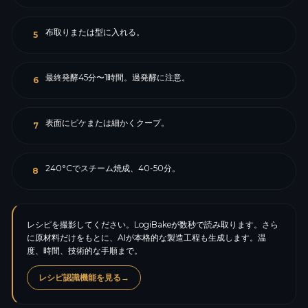
布取りまたは型に入れる。
5
最終発酵45分〜1時間。過発酵に注意。
6
表面にピケまたは細かくクープ。
7
240°Cでスチーム焼成、40-50分。
8
レシピを撮影してください。LogiBakeが数秒で読み取ります。さら
に原材料だけをもとに、AIが本格的な製造工程も生成します。温
度、時間、技術的な手順まで。
レシピ認識機能を見る
→