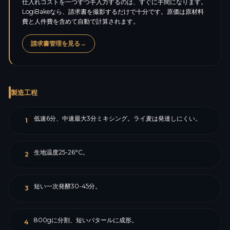
仕入れコストを一つずつ手入力するのは、すぐに手間になります。
LogiBakeなら、請求書を撮影するだけで十分です。原価は原材料
費と人件費を含めて自動で計算されます。
請求書管理を見る
→
製造工程
低速6分、中速最大3分ミキシング。ライ麦は発達しにくい。
1
生地温度25-26°C。
2
短い一次発酵30-45分。
3
800gに分割、短いバタールに成形。
4