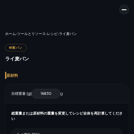
ホーム
›
ツールとリソース
›
レシピ
›
ライ麦パン
特製パン
ライ麦パン
原材料
目標重量 (g)
g
総重量または原材料の重量を変更してレシピ全体を再計算してくださ
い