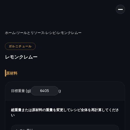
ホーム
›
ツールとリソース
›
レシピ
›
レモンクレムー
ガルニチュール
レモンクレムー
原材料
目標重量 (g)
g
総重量または原材料の重量を変更してレシピ全体を再計算してくださ
い