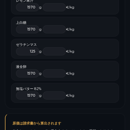
レモン果汁
g
€/kg
上白糖
g
€/kg
ゼラチンマス
g
€/kg
液全卵
g
€/kg
無塩バター 82%
g
€/kg
原価は請求書から算出されます