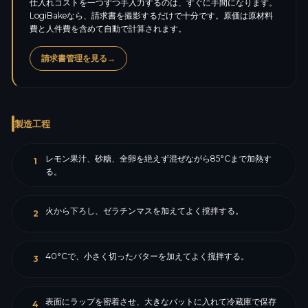
仕入れコストを一つずつ手入力するのは、すぐに手間になります。
LogiBakeなら、請求書を撮影するだけで十分です。原価は原材料
費と人件費を含めて自動で計算されます。
請求書管理を見る
→
製造工程
レモン果汁、砂糖、全卵を絶えず混ぜながら85°Cまで加熱す
1
る。
火から下ろし、ゼラチンマスを加えてよく撹拌する。
2
40°Cで、小さく切ったバターを加えてよく撹拌する。
3
表面にラップを密着させ、大きなバットに入れて冷蔵庫で保存
4