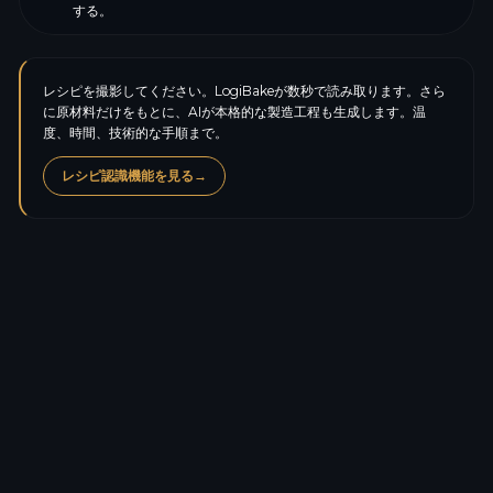
する。
レシピを撮影してください。LogiBakeが数秒で読み取ります。さら
に原材料だけをもとに、AIが本格的な製造工程も生成します。温
度、時間、技術的な手順まで。
レシピ認識機能を見る
→
カロリー
327.5
kcal
タンパク質
3.3
g
炭水化物
26.2
g