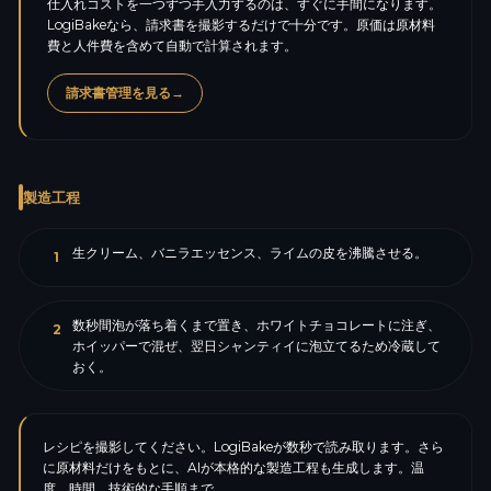
仕入れコストを一つずつ手入力するのは、すぐに手間になります。
LogiBakeなら、請求書を撮影するだけで十分です。原価は原材料
費と人件費を含めて自動で計算されます。
請求書管理を見る
→
製造工程
生クリーム、バニラエッセンス、ライムの皮を沸騰させる。
1
数秒間泡が落ち着くまで置き、ホワイトチョコレートに注ぎ、
2
ホイッパーで混ぜ、翌日シャンティイに泡立てるため冷蔵して
おく。
レシピを撮影してください。LogiBakeが数秒で読み取ります。さら
に原材料だけをもとに、AIが本格的な製造工程も生成します。温
度、時間、技術的な手順まで。