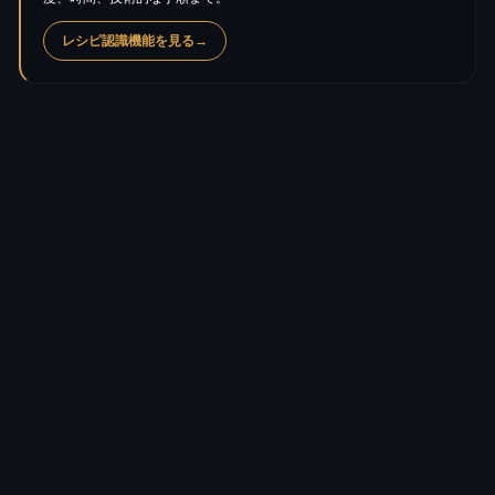
レシピ認識機能を見る
→
カロリー
390.2
kcal
タンパク質
3.4
g
炭水化物
17.9
g
糖質
17.6
g
脂質
34.0
g
飽和脂肪酸
21.3
g
食物繊維
0.0
g