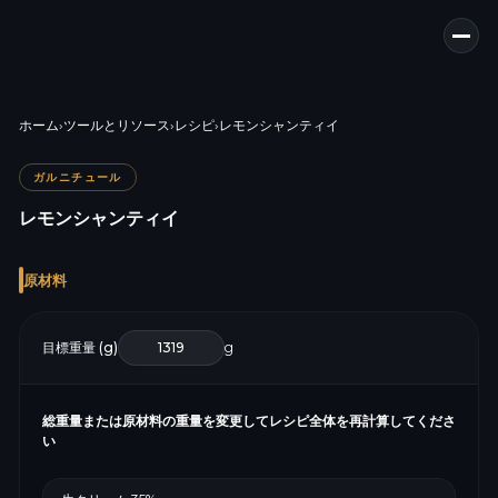
ホーム
›
ツールとリソース
›
レシピ
›
レモンシャンティイ
ガルニチュール
レモンシャンティイ
原材料
目標重量 (g)
g
総重量または原材料の重量を変更してレシピ全体を再計算してくださ
い