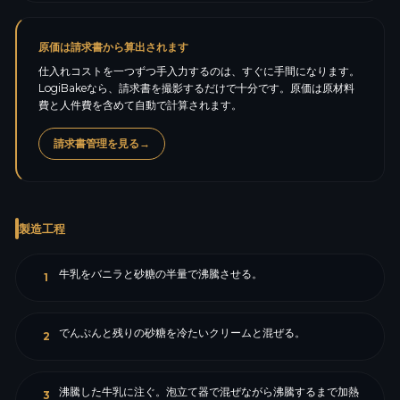
原価は請求書から算出されます
仕入れコストを一つずつ手入力するのは、すぐに手間になります。
LogiBakeなら、請求書を撮影するだけで十分です。原価は原材料
費と人件費を含めて自動で計算されます。
請求書管理を見る
→
製造工程
牛乳をバニラと砂糖の半量で沸騰させる。
1
でんぷんと残りの砂糖を冷たいクリームと混ぜる。
2
沸騰した牛乳に注ぐ。泡立て器で混ぜながら沸騰するまで加熱
3