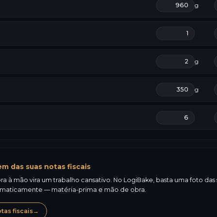
g
g
g
m das suas notas fiscais
a à mão vira um trabalho cansativo. No LogiBake, basta uma foto das su
omaticamente — matéria-prima e mão de obra.
as fiscais
→