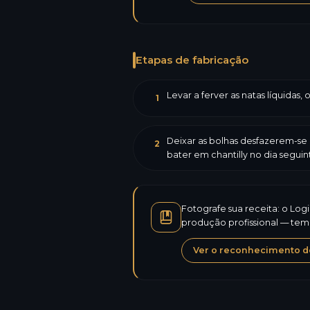
Etapas de fabricação
Levar a ferver as natas líquidas,
1
Deixar as bolhas desfazerem-se 
2
bater em chantilly no dia seguin
Fotografe sua receita: o Log
produção profissional — temp
Ver o reconhecimento de