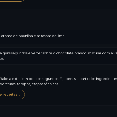
 o aroma de baunilha e as raspas de lima.
alguns segundos e verter sobre o chocolate branco, misturar com a var
te.
iBake a extrai em poucos segundos. E, apenas a partir dos ingredient
eraturas, tempos, etapas técnicas.
 receitas
→