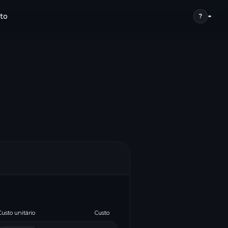
to
?
Custo unitário
Custo