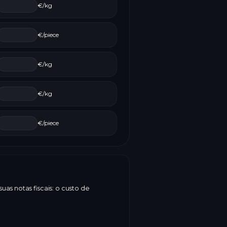
€/kg
€/piece
€/kg
€/kg
€/piece
as notas fiscais: o custo de