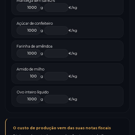
Manteiga sem sal 82%
g
€/kg
Açúcar de confeiteiro
g
€/kg
Farinha de amêndoa
g
€/kg
Amido de milho
g
€/kg
Ovo inteiro líquido
g
€/kg
O custo de produção vem das suas notas fiscais