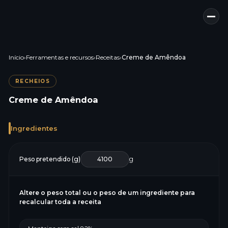
Início
›
Ferramentas e recursos
›
Receitas
›
Creme de Amêndoa
RECHEIOS
Creme de Amêndoa
Ingredientes
Peso pretendido (g)
g
Altere o peso total ou o peso de um ingrediente para
recalcular toda a receita