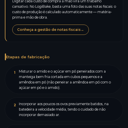
Digitar cada custo de compra à mão vira um trabalho
cansativo. No LogiBake, basta uma foto das suas notas fiscais: o
custo de produção é calculado automaticamente — matéria-
prima e mão de obra.
Conheça a gestão de notas fiscais
→
Etapas de fabricação
Misturar o amido e o açúcar em pó peneirados com a
1
manteiga bem fria cortada em cubos pequenos e a
amêndoa em pó (não peneirar a amêndoa em pó com o
açúcar em pó e o amido).
Incorporar aos poucos os ovos previamente batidos, na
2
batedeira a velocidade média, tendo o cuidado de não
incorporar demasiado ar.