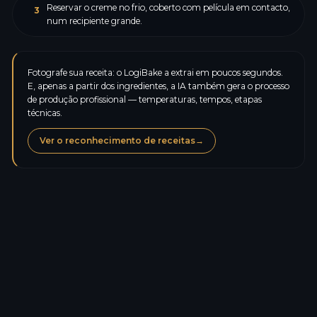
Reservar o creme no frio, coberto com película em contacto,
3
num recipiente grande.
Fotografe sua receita: o LogiBake a extrai em poucos segundos.
E, apenas a partir dos ingredientes, a IA também gera o processo
de produção profissional — temperaturas, tempos, etapas
técnicas.
Ver o reconhecimento de receitas
→
Calorias
477,3
kcal
Proteínas
8,2
g