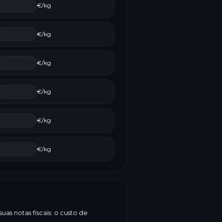
€/kg
€/kg
€/kg
€/kg
€/kg
€/kg
as notas fiscais: o custo de