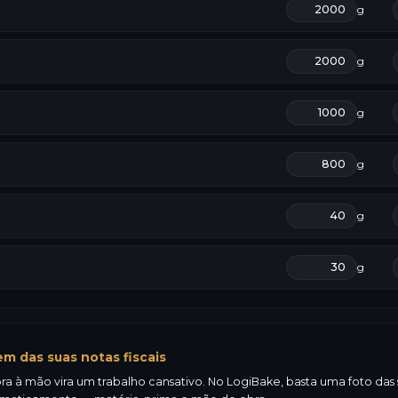
g
g
g
g
g
g
m das suas notas fiscais
a à mão vira um trabalho cansativo. No LogiBake, basta uma foto das su