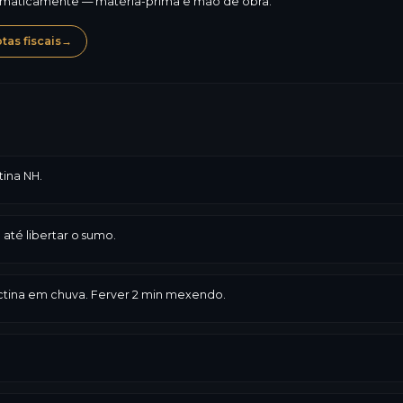
omaticamente — matéria-prima e mão de obra.
as fiscais
→
tina NH.
até libertar o sumo.
ectina em chuva. Ferver 2 min mexendo.