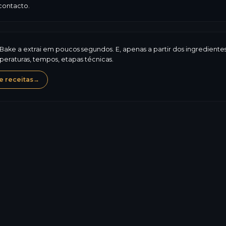
 contacto.
iBake a extrai em poucos segundos. E, apenas a partir dos ingredient
eraturas, tempos, etapas técnicas.
 receitas
→
94,2
kcal
0,8
g
19,9
g