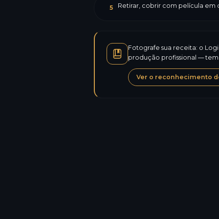
Retirar, cobrir com película em
5
Fotografe sua receita: o Log
produção profissional — temp
Ver o reconhecimento de
Calorias
Proteínas
Carboidratos de carbono