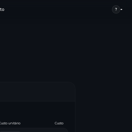
to
?
Custo unitário
Custo