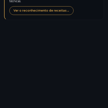
técnicas.
Ver o reconhecimento de receitas
→
Calorias
144,1
kcal
Proteínas
0,8
g
Carboidratos de carbono
32,1
g
Açúcares
25,8
g
Lipídios
0,4
g
Gorduras saturadas
0,0
g