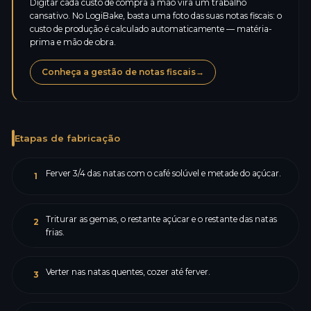
Digitar cada custo de compra à mão vira um trabalho
cansativo. No LogiBake, basta uma foto das suas notas fiscais: o
custo de produção é calculado automaticamente — matéria-
prima e mão de obra.
Conheça a gestão de notas fiscais
→
Etapas de fabricação
Ferver 3/4 das natas com o café solúvel e metade do açúcar.
1
Triturar as gemas, o restante açúcar e o restante das natas
2
frias.
Verter nas natas quentes, cozer até ferver.
3