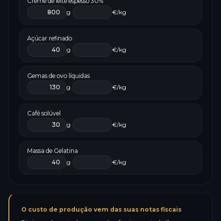
Creme de leite espesso 30%
g
€/kg
Açúcar refinado
g
€/kg
Gemas de ovo líquidas
g
€/kg
Café solúvel
g
€/kg
Massa de Gelatina
g
€/kg
O custo de produção vem das suas notas fiscais