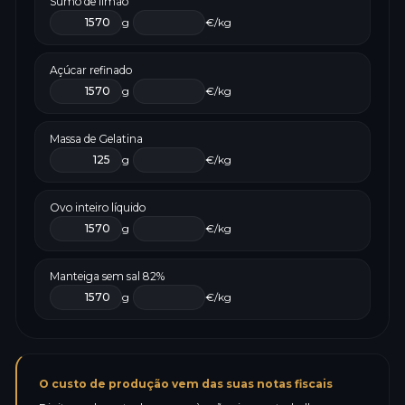
Sumo de limão
g
€/kg
Açúcar refinado
g
€/kg
Massa de Gelatina
g
€/kg
Ovo inteiro líquido
g
€/kg
Manteiga sem sal 82%
g
€/kg
O custo de produção vem das suas notas fiscais