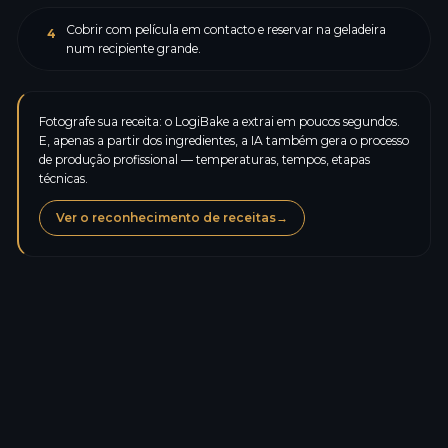
Cobrir com película em contacto e reservar na geladeira
4
num recipiente grande.
Fotografe sua receita: o LogiBake a extrai em poucos segundos.
E, apenas a partir dos ingredientes, a IA também gera o processo
de produção profissional — temperaturas, tempos, etapas
técnicas.
Ver o reconhecimento de receitas
→
Calorias
327,5
kcal
Proteínas
3,3
g