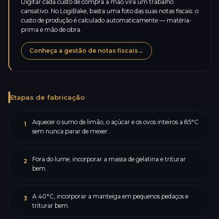
Digitar cada custo de compra à mão vira um trabalho
cansativo. No LogiBake, basta uma foto das suas notas fiscais: o
custo de produção é calculado automaticamente — matéria-
prima e mão de obra.
Conheça a gestão de notas fiscais
→
Etapas de fabricação
Aquecer o sumo de limão, o açúcar e os ovos inteiros a 85°C
1
sem nunca parar de mexer.
Fora do lume, incorporar a massa de gelatina e triturar
2
bem.
A 40°C, incorporar a manteiga em pequenos pedaços e
3
triturar bem.