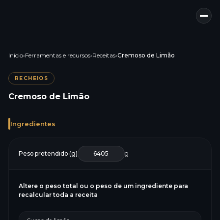
Início
›
Ferramentas e recursos
›
Receitas
›
Cremoso de Limão
RECHEIOS
Cremoso de Limão
Ingredientes
Peso pretendido (g)
g
Altere o peso total ou o peso de um ingrediente para
recalcular toda a receita