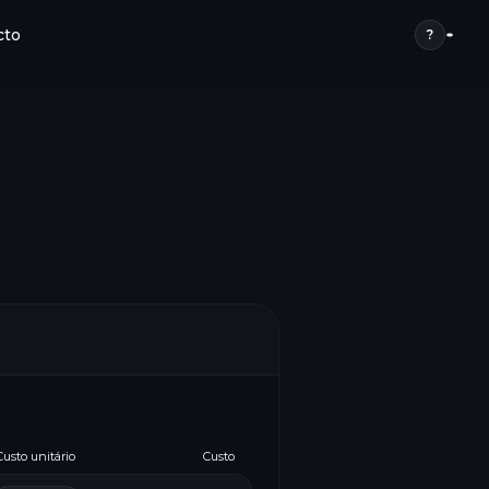
cto
?
Custo unitário
Custo