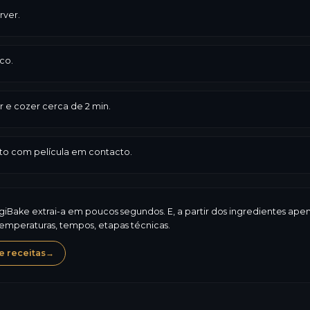
rver.
co.
r e cozer cerca de 2 min.
rto com película em contacto.
ogiBake extrai-a em poucos segundos. E, a partir dos ingredientes ap
temperaturas, tempos, etapas técnicas.
 receitas
→