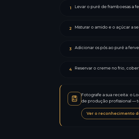
Levar o puré de framboesas a fe
1
Misturar o amido e o açúcar a se
2
Adicionar os pós ao puré a ferve
3
Reservar o creme no frio, cobe
4
Fotografe a sua receita: o L
de produção profissional — 
Ver o reconhecimento de