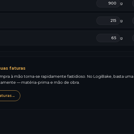
g
g
g
uas faturas
mpra à mão torna-se rapidamente fastidioso. No LogiBake, basta uma fo
icamente — matéria-prima e mão de obra.
aturas
→