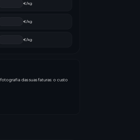
€/kg
€/kg
€/kg
tografia das suas faturas: o custo