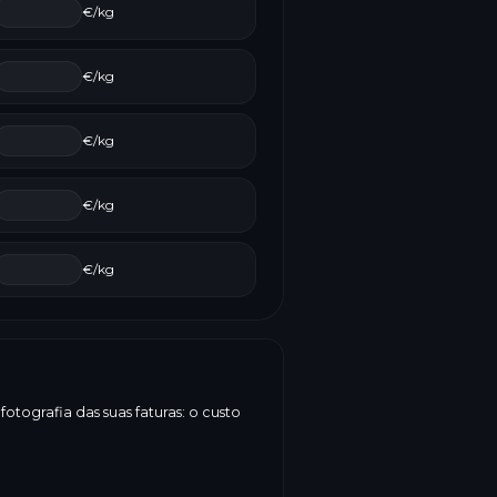
€/kg
€/kg
€/kg
€/kg
€/kg
tografia das suas faturas: o custo