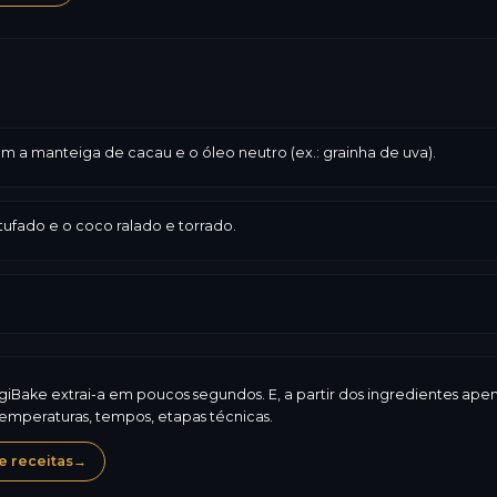
 a manteiga de cacau e o óleo neutro (ex.: grainha de uva).
tufado e o coco ralado e torrado.
ogiBake extrai-a em poucos segundos. E, a partir dos ingredientes ap
temperaturas, tempos, etapas técnicas.
 receitas
→