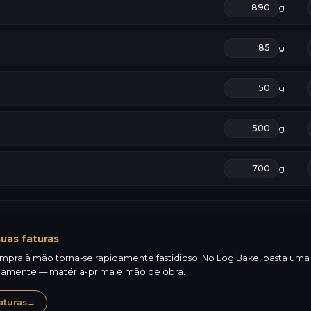
g
g
g
g
g
uas faturas
mpra à mão torna-se rapidamente fastidioso. No LogiBake, basta uma fo
icamente — matéria-prima e mão de obra.
aturas
→