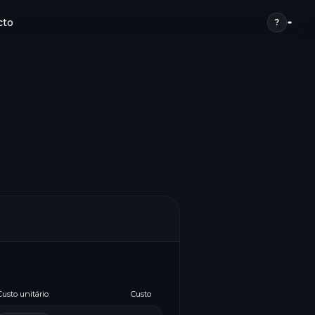
cto
?
Custo unitário
Custo