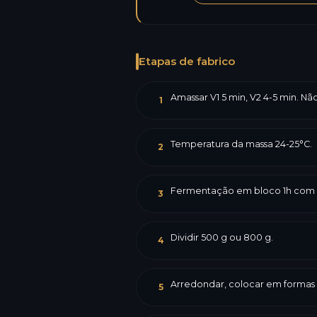
Etapas de fabrico
Amassar V1 5 min, V2 4-5 min. N
1
Temperatura da massa 24-25°C.
2
Fermentação em bloco 1h com d
3
Dividir 500 g ou 800 g.
4
Arredondar, colocar em formas
5