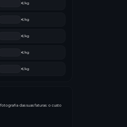
€/kg
€/kg
€/kg
€/kg
€/kg
tografia das suas faturas: o custo