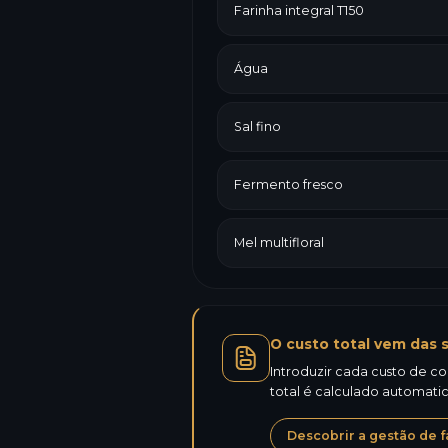
Farinha integral T150
Água
Sal fino
Fermento fresco
Mel multifloral
O custo total vem das s
Introduzir cada custo de co
total é calculado automat
Descobrir a gestão de f