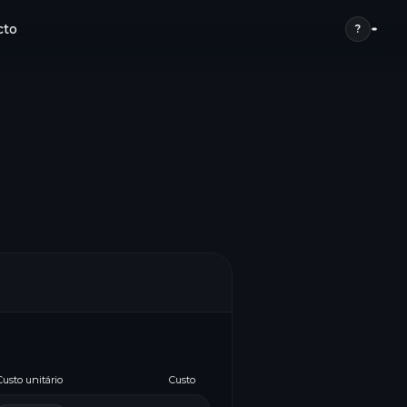
cto
?
Custo unitário
Custo