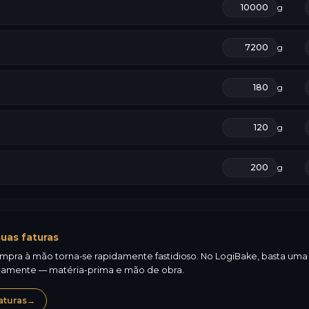
g
g
g
g
g
uas faturas
mpra à mão torna-se rapidamente fastidioso. No LogiBake, basta uma fo
icamente — matéria-prima e mão de obra.
aturas
→