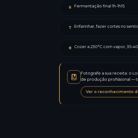
Fermentação final 1h-1h15.
6
Enfarinhar, fazer cortes no sen
7
Cozer a 230°C com vapor, 35-40
8
Fotografe a sua receita: o L
de produção profissional — 
Ver o reconhecimento de