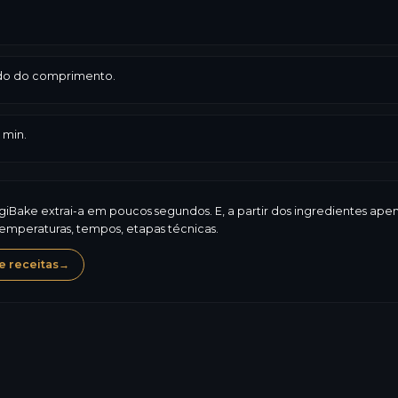
tido do comprimento.
 min.
ogiBake extrai-a em poucos segundos. E, a partir dos ingredientes ap
temperaturas, tempos, etapas técnicas.
 receitas
→