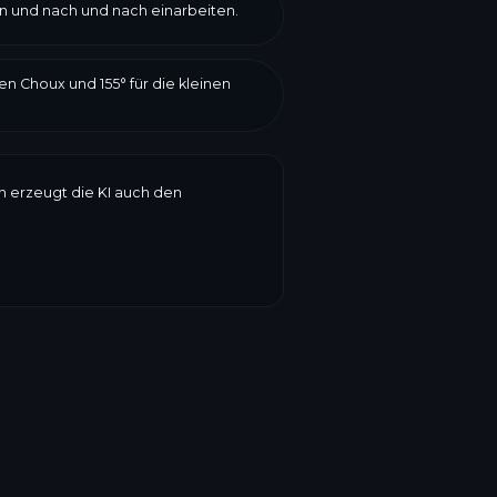
en und nach und nach einarbeiten.
en Choux und 155° für die kleinen
en erzeugt die KI auch den
r
zung, Verbrauchsdatum, Gewicht,