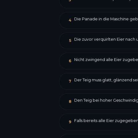
Die Panade in die Maschine geb
4
Die zuvor verquirlten Eier nach
5
Nicht zwingend alle Eier zugebe
6
Der Teig muss glatt, glänzend sei
7
Den Teig bei hoher Geschwindigke
8
Falls bereits alle Eier zugegeb
9