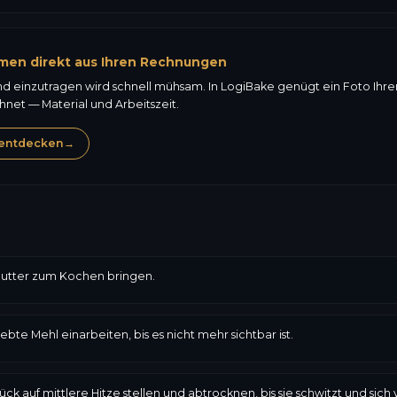
men direkt aus Ihren Rechnungen
nd einzutragen wird schnell mühsam. In LogiBake genügt ein Foto Ihr
et — Material und Arbeitszeit.
entdecken
→
 Butter zum Kochen bringen.
 Mehl einarbeiten, bis es nicht mehr sichtbar ist.
 auf mittlere Hitze stellen und abtrocknen, bis sie schwitzt und sich 