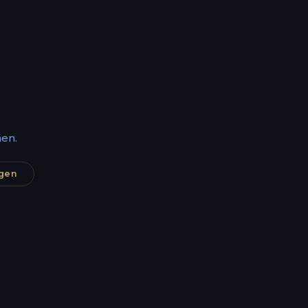
en.
agen