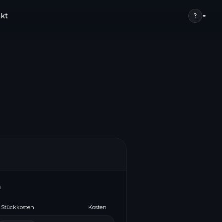
kt
?
n
Stückkosten
Kosten