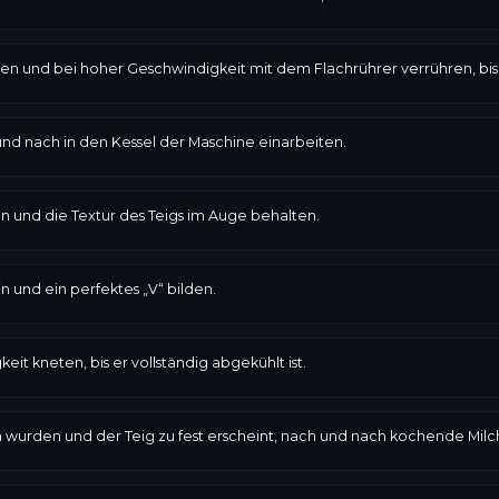
en und bei hoher Geschwindigkeit mit dem Flachrührer verrühren, bis
 und nach in den Kessel der Maschine einarbeiten.
n und die Textur des Teigs im Auge behalten.
n und ein perfektes „V“ bilden.
it kneten, bis er vollständig abgekühlt ist.
en wurden und der Teig zu fest erscheint, nach und nach kochende Mil