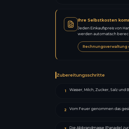
Ihre Selbstkosten kom
Jeden Einkaufspreis von Ha
werden automatisch berechn
Rechnungsverwaltung 
Zubereitungsschritte
Wasser, Milch, Zucker, Salz und
1
Vom Feuer genommen das gesiebte
2
Die Abbrandmasse (Panade) zurück
3