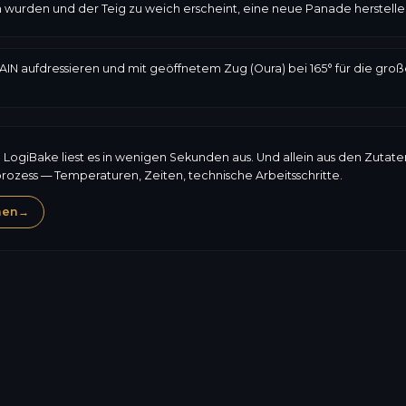
en wurden und der Teig zu weich erscheint, eine neue Panade herstell
AIN aufdressieren und mit geöffnetem Zug (Oura) bei 165° für die groß
: LogiBake liest es in wenigen Sekunden aus. Und allein aus den Zutat
prozess — Temperaturen, Zeiten, technische Arbeitsschritte.
hen
→
Milch
Gluten
Eie
236,1
kcal
Allergene, Zusammenset