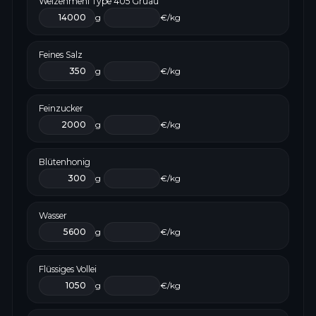
Weizenmehl Type 405 Gruau
g
€/kg
Feines Salz
g
€/kg
Feinzucker
g
€/kg
Blütenhonig
g
€/kg
Wasser
g
€/kg
Flüssiges Vollei
g
€/kg