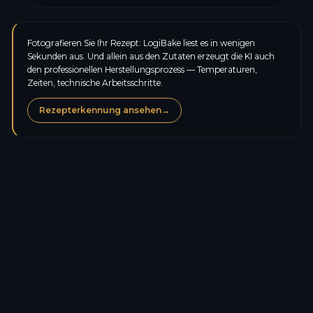
Fotografieren Sie Ihr Rezept: LogiBake liest es in wenigen
Sekunden aus. Und allein aus den Zutaten erzeugt die KI auch
den professionellen Herstellungsprozess — Temperaturen,
Zeiten, technische Arbeitsschritte.
Rezepterkennung ansehen
→
Kalorien
262,8
kcal
Eiweiß
7,0
g
Kohlenhydrate
51,6
g