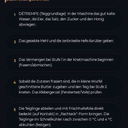
DÉTREMPE (Teiggrundlage): in der Maschine das gut kalte
1
Wasser, die Eier, das Salz, den Zucker und den Honig
abwiegen.
Das gesiebte Mehl und die zerbröselte Hefe darüber geben.
2
Das Vermengen bei Stufe 1 in der Knetmaschine beginnen
3
(frasern/abmischen).
Sobald die Zutaten frasiert sind, die in kleine Würfel
4
geschnittene Butter zugeben und den Teig bei Stufe 2
kneten. Das Klebergerüst (Fenstertest/Voile) prüfen.
Die Teiglinge abteilen und mit Frischhaltefolie direkt
5
bedeckt (auf Kontakt) in „Rechteck“-Form bringen. Die
Teiglinge im Schnellkühler rasch zwischen 0 °C und 4 °C
abkühlen (festigen).