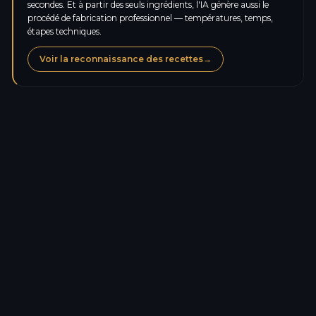
secondes. Et à partir des seuls ingrédients, l'IA génère aussi le
procédé de fabrication professionnel — températures, temps,
étapes techniques.
Voir la reconnaissance des recettes
→
Calories
473,6
kcal
Protéines
3,8
g
Glucides
60,5
g
Sucres
34,7
g
Lipides
23,8
g