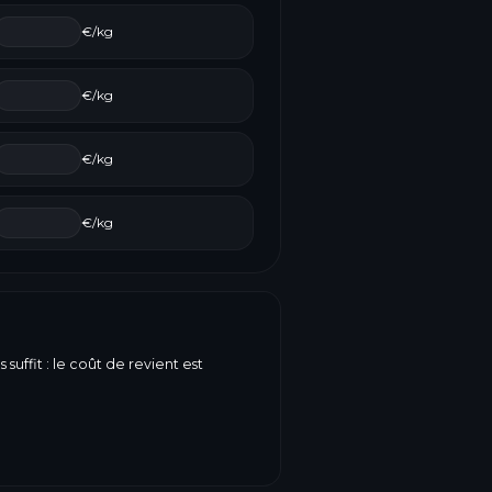
€/kg
€/kg
€/kg
€/kg
suffit : le coût de revient est