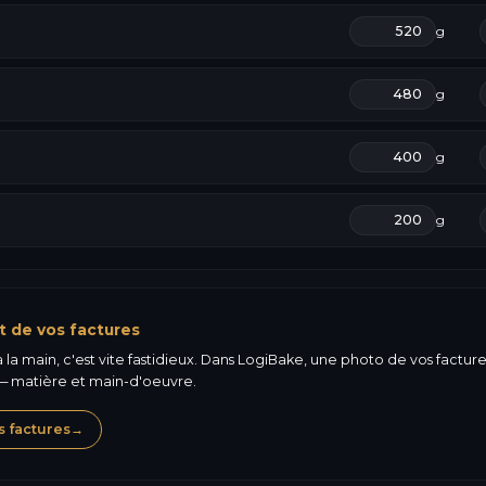
g
g
g
g
t de vos factures
la main, c'est vite fastidieux. Dans LogiBake, une photo de vos factures 
 matière et main-d'oeuvre.
s factures
→