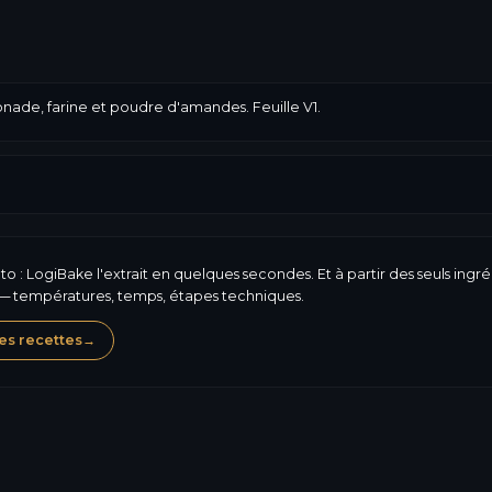
onade, farine et poudre d'amandes. Feuille V1.
 : LogiBake l'extrait en quelques secondes. Et à partir des seuls ingré
 — températures, temps, étapes techniques.
es recettes
→