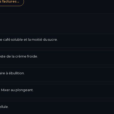
s factures
→
le café soluble et la moitié du sucre.
este de la crème froide.
re à ébullition.
. Mixer au plongeant.
llule.