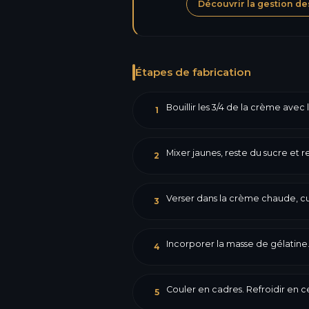
Découvrir la gestion de
Étapes de fabrication
Bouillir les 3/4 de la crème avec 
1
Mixer jaunes, reste du sucre et r
2
Verser dans la crème chaude, cui
3
Incorporer la masse de gélatine
4
Couler en cadres. Refroidir en ce
5