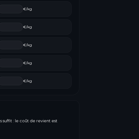
€/kg
€/kg
€/kg
€/kg
€/kg
suffit : le coût de revient est