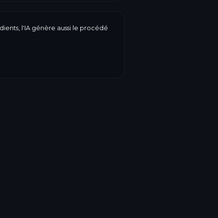
dients, l'IA génère aussi le procédé
DLC, poids, prix, valeurs
e réunit tout sur une étiquette
 la forme, c'est vous qui décidez.
étiquetage
→