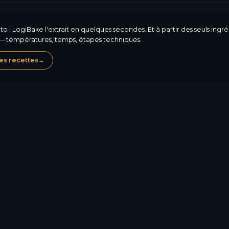
 : LogiBake l'extrait en quelques secondes. Et à partir des seuls ingré
 — températures, temps, étapes techniques.
es recettes
→
Lait
Oeufs
302,1
kcal
Allergènes, composition, 
4,3
g
nutritionnelles : LogiBak
conforme. Le fond comme
8,2
g
En savoir plus sur l'
6,9
g