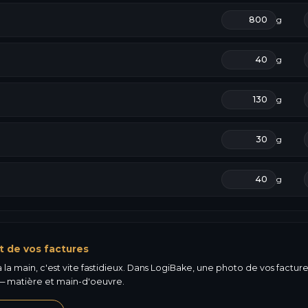
g
g
g
g
g
t de vos factures
la main, c'est vite fastidieux. Dans LogiBake, une photo de vos factures 
 matière et main-d'oeuvre.