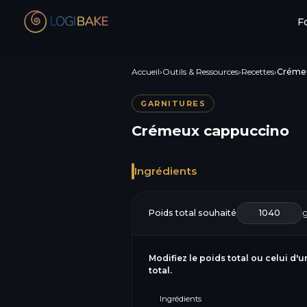
F
Accueil
›
Outils & Ressources
›
Recettes
›
Crémeu
GARNITURES
Crémeux cappuccino
Ingrédients
Poids total souhaité
Modifiez le poids total ou celui d'u
total.
Ingrédients