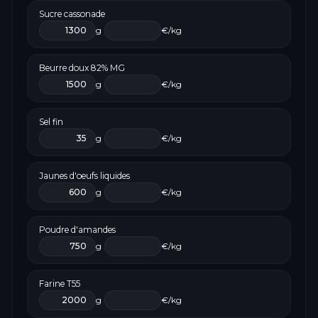
Sucre cassonade
g
€/kg
Beurre doux 82% MG
g
€/kg
Sel fin
g
€/kg
Jaunes d'oeufs liquides
g
€/kg
Poudre d'amandes
g
€/kg
Farine T55
g
€/kg