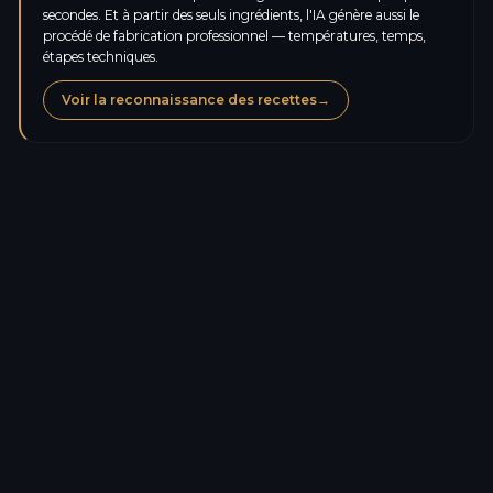
secondes. Et à partir des seuls ingrédients, l'IA génère aussi le
procédé de fabrication professionnel — températures, temps,
étapes techniques.
Voir la reconnaissance des recettes
→
Calories
469,3
kcal
Protéines
7,3
g
Glucides
44,5
g
Sucres
20,8
g
Lipides
28,8
g