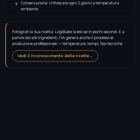
Conservazione: rinfrescare ogni 2 giorni a temperatura
7
ambiente.
Fotografi la Sua ricetta: LogiBake la estrae in pochi secondi. E a
partire dai soli ingredienti, l’IA genera anche il processo di
produzione professionale — temperature, tempi, fasi tecniche.
Vedi il riconoscimento delle ricette
→
Calorie
168,0
kcal
Proteine
4,5
g
Carboidrati
35,0
g