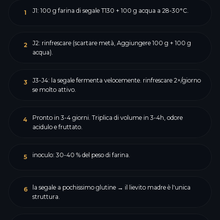
J1: 100 g farina di segale T130 + 100 g acqua a 28-30°C.
1
J2: rinfrescare (scartare metà, Aggiungere 100 g + 100 g
2
acqua).
J3-J4: la segale fermenta velocemente. rinfrescare 2×/giorno
3
se molto attivo.
Pronto in 3-4 giorni. Triplica di volume in 3-4h, odore
4
acidulo e fruttato.
inoculo: 30-40 % del peso di farina.
5
la segale a pochissimo glutine → il lievito madre è l'unica
6
struttura.