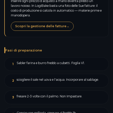
Inserire ogni prezzo d’acquisto a mano diventa presto un
lavoro noioso. In LogiBake basta una foto delle Sue fatture: il
costo di produzione si calcola in automatico — materie prime e
manodopera.
Scopri la gestione delle fatture
→
Fasi di preparazione
Sabler farina e burro freddo a cubetti. Foglia V1.
1
sciogliere il sale nel uova e l'acqua. Incorporare al sablage.
2
fresare 2-3 volte con il palmo. Non Impastare.
3
Coprire con pellicola, riposare al freddo 1h.