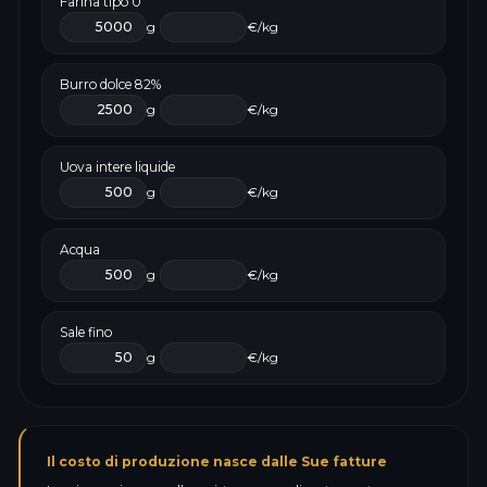
Farina tipo 0
g
€/kg
Burro dolce 82%
g
€/kg
Uova intere liquide
g
€/kg
Acqua
g
€/kg
Sale fino
g
€/kg
Il costo di produzione nasce dalle Sue fatture