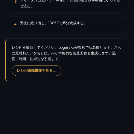
マリーズ（ゴムベラ）を使い、粉類の混合物を卵白にそっと混
3
ぜ込む。
天板に絞り出し、180°Cで15分焼成する。
4
レシピを撮影してください。LogiBakeが数秒で読み取ります。さら
に原材料だけをもとに、AIが本格的な製造工程も生成します。温
度、時間、技術的な手順まで。
レシピ認識機能を見る
→
カロリー
358.5
kcal