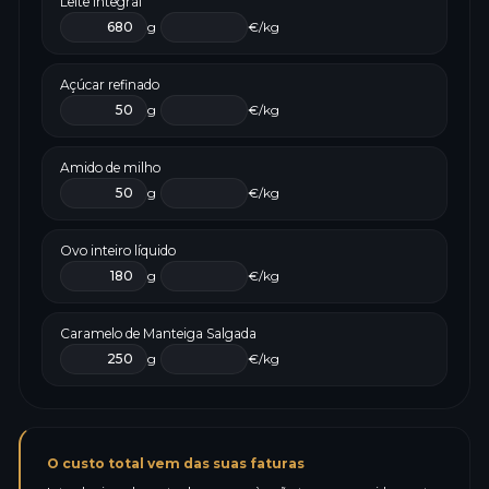
Leite integral
g
€/kg
Açúcar refinado
g
€/kg
Amido de milho
g
€/kg
Ovo inteiro líquido
g
€/kg
Caramelo de Manteiga Salgada
g
€/kg
O custo total vem das suas faturas