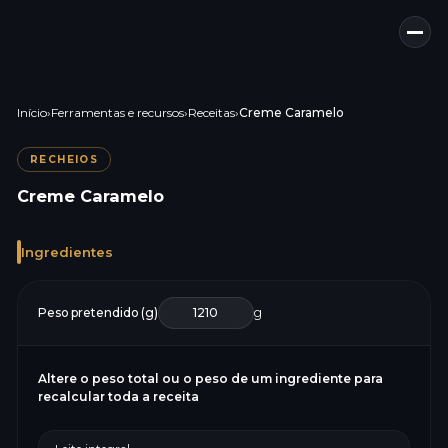
Início
›
Ferramentas e recursos
›
Receitas
›
Creme Caramelo
RECHEIOS
Creme Caramelo
Ingredientes
Peso pretendido (g)
g
Altere o peso total ou o peso de um ingrediente para
recalcular toda a receita