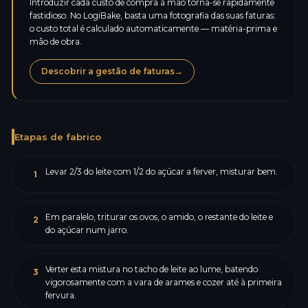
Introduzir cada custo de compra à mão torna-se rapidamente
fastidioso. No LogiBake, basta uma fotografia das suas faturas:
o custo total é calculado automaticamente — matéria-prima e
mão de obra.
Descobrir a gestão de faturas
→
Etapas de fabrico
Levar 2/3 do leite com 1/2 do açúcar a ferver, misturar bem.
1
Em paralelo, triturar os ovos, o amido, o restante do leite e
2
do açúcar num jarro.
Verter esta mistura no tacho de leite ao lume, batendo
3
vigorosamente com a vara de arames e cozer até à primeira
fervura.