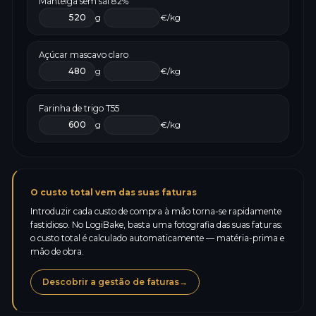
Manteiga sem sal 82%
g
€/kg
Açúcar mascavo claro
g
€/kg
Farinha de trigo T55
g
€/kg
O custo total vem das suas faturas
Introduzir cada custo de compra à mão torna-se rapidamente
fastidioso. No LogiBake, basta uma fotografia das suas faturas:
o custo total é calculado automaticamente — matéria-prima e
mão de obra.
Descobrir a gestão de faturas
→