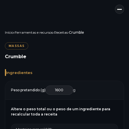
Início
›
Ferramentas e recursos
›
Receitas
›
Crumble
MASSAS
Crumble
Ingredientes
Peso pretendido (g)
g
Altere o peso total ou o peso de um ingrediente para
recalcular toda a receita