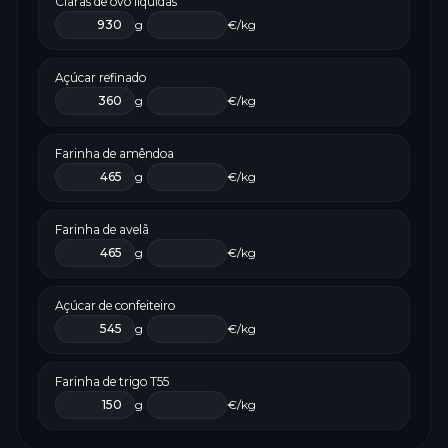
Claras de ovo líquidas
g
€/kg
Açúcar refinado
g
€/kg
Farinha de amêndoa
g
€/kg
Farinha de avelã
g
€/kg
Açúcar de confeiteiro
g
€/kg
Farinha de trigo T55
g
€/kg