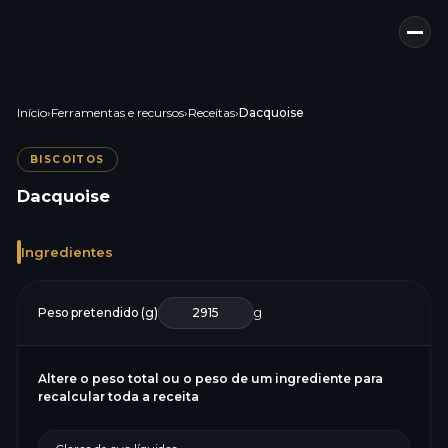
Início
›
Ferramentas e recursos
›
Receitas
›
Dacquoise
BISCOITOS
Dacquoise
Ingredientes
Peso pretendido (g)
g
Altere o peso total ou o peso de um ingrediente para
recalcular toda a receita