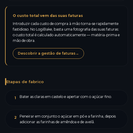
O custo total vem das suas faturas
Introduzir cada custo de compra à mão torna-se rapidamente
fastidioso. No LogiBake, basta uma fotografia das suas faturas:
o custo total é calculado automaticamente — matéria-prima e
mão de obra.
Descobrir a gestão de faturas
→
Etapas de fabrico
Bater as claras em castelo e apertar com o açúcar fino.
1
Peneirar em conjunto o açúcar em pó e a farinha, depois
2
adicionar as farinhas de amêndoa e de avelã.