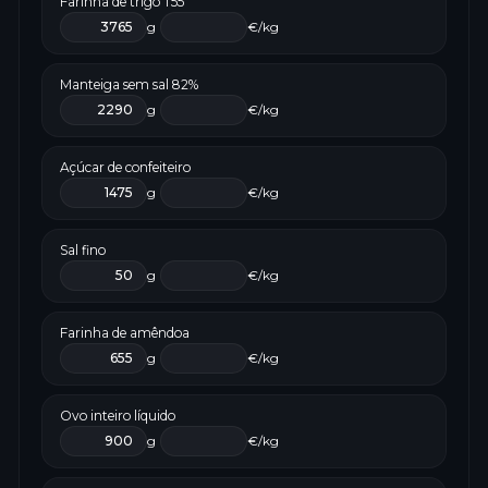
Farinha de trigo T55
g
€/kg
Manteiga sem sal 82%
g
€/kg
Açúcar de confeiteiro
g
€/kg
Sal fino
g
€/kg
Farinha de amêndoa
g
€/kg
Ovo inteiro líquido
g
€/kg