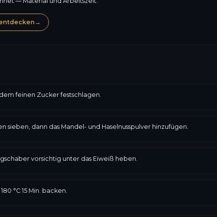
et — Material und Arbeitszeit.
entdecken
→
 dem feinen Zucker festschlagen.
 sieben, dann das Mandel- und Haselnusspulver hinzufügen.
gschaber vorsichtig unter das Eiweiß heben.
 180 °C 15 Min. backen.