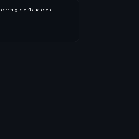
en erzeugt die KI auch den
Gluten
zung, Verbrauchsdatum, Gewicht,
ke vereint alles auf einem
ett. Inhalt und Gestaltung bestimmen
ttierung erfahren
→