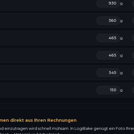
g
g
g
g
g
g
men direkt aus Ihren Rechnungen
nd einzutragen wird schnell mühsam. In LogiBake genügt ein Foto Ihr