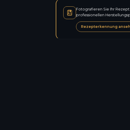
Fotografieren Sie Ihr Rezept
professionellen Herstellungs
Rezepterkennung anse
Kalorien
Eiweiß
Kohlenhydrate
Zucker
Fett