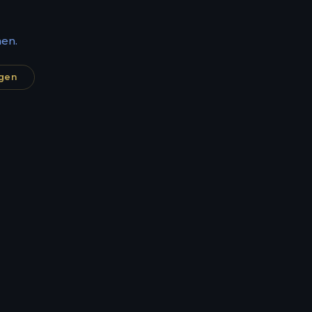
en.
agen