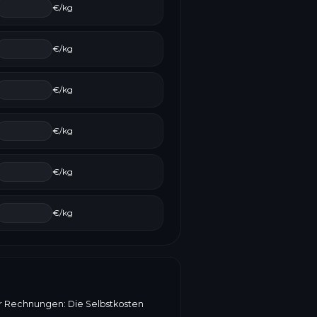
€/kg
€/kg
€/kg
€/kg
€/kg
€/kg
er Rechnungen: Die Selbstkosten