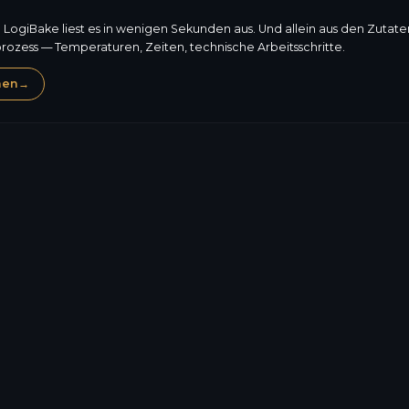
: LogiBake liest es in wenigen Sekunden aus. Und allein aus den Zutat
prozess — Temperaturen, Zeiten, technische Arbeitsschritte.
hen
→
Eier
Schalenfrüchte
358,5
kcal
Allergene, Zusammenset
9,8
g
Preis, Nährwerte: LogiBa
vorschriftsgemäßen Etik
37,6
g
Sie selbst.
33,0
g
Mehr über die Etike
18,7
g