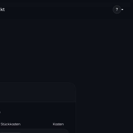
kt
?
n
Stückkosten
Kosten