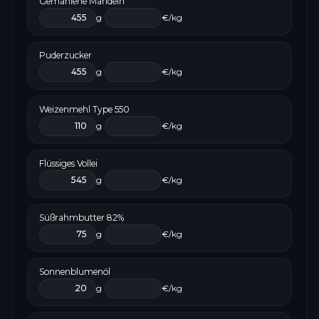
Gemahlene Mandeln
g
€/kg
Puderzucker
g
€/kg
Weizenmehl Type 550
g
€/kg
Flüssiges Vollei
g
€/kg
Süßrahmbutter 82%
g
€/kg
Sonnenblumenöl
g
€/kg