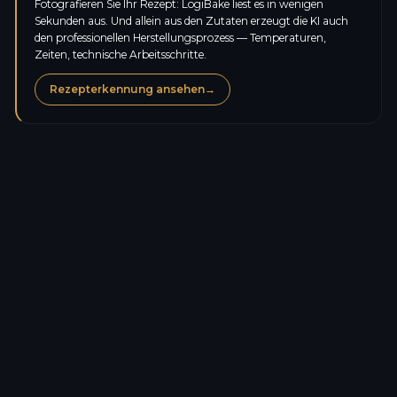
Fotografieren Sie Ihr Rezept: LogiBake liest es in wenigen
Sekunden aus. Und allein aus den Zutaten erzeugt die KI auch
den professionellen Herstellungsprozess — Temperaturen,
Zeiten, technische Arbeitsschritte.
Rezepterkennung ansehen
→
Kalorien
328,9
kcal
Eiweiß
10,0
g
Kohlenhydrate
31,5
g
Zucker
27,1
g
Fett
17,8
g