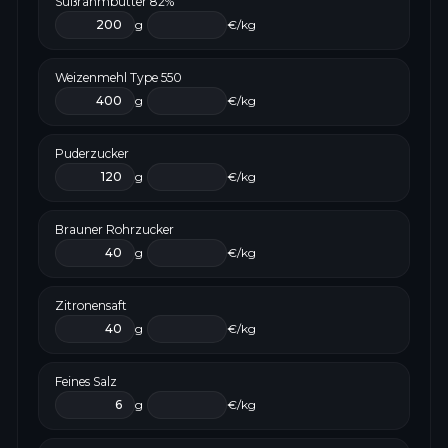
Süßrahmbutter 82%
g
€/kg
Weizenmehl Type 550
g
€/kg
Puderzucker
g
€/kg
Brauner Rohrzucker
g
€/kg
Zitronensaft
g
€/kg
Feines Salz
g
€/kg