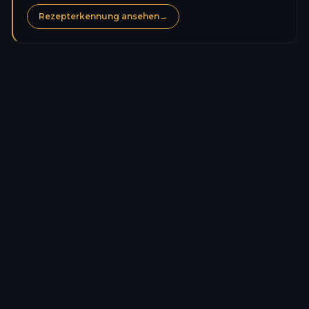
Rezepterkennung ansehen
→
Kalorien
383,4
kcal
Eiweiß
7,9
g
Kohlenhydrate
43,0
g
Zucker
14,9
g
Fett
19,9
g
Gesättigte Fettsäuren
12,3
g
Ballaststoffe
1,9
g