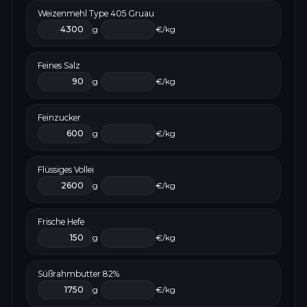
Weizenmehl Type 405 Gruau
g
€/kg
Feines Salz
g
€/kg
Feinzucker
g
€/kg
Flüssiges Vollei
g
€/kg
Frische Hefe
g
€/kg
Süßrahmbutter 82%
g
€/kg