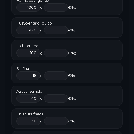
Harina de trigo T55
g
€/kg
Huevo entero líquido
g
€/kg
Leche entera
g
€/kg
Sal fina
g
€/kg
Azúcar sémola
g
€/kg
Levadura fresca
g
€/kg