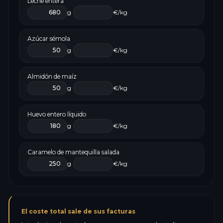
Leche entera
g
€/kg
Azúcar sémola
g
€/kg
Almidón de maíz
g
€/kg
Huevo entero líquido
g
€/kg
Caramelo de mantequilla salada
g
€/kg
El coste total sale de sus facturas