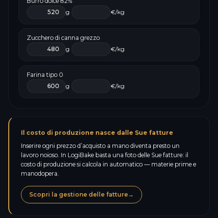
Burro dolce 82%
g
€/kg
Zucchero di canna grezzo
g
€/kg
Farina tipo 0
g
€/kg
Il costo di produzione nasce dalle Sue fatture
Inserire ogni prezzo d’acquisto a mano diventa presto un
lavoro noioso. In LogiBake basta una foto delle Sue fatture: il
costo di produzione si calcola in automatico — materie prime e
manodopera.
Scopri la gestione delle fatture
→