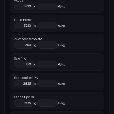
Acqua
g
€/kg
Latte intero
g
€/kg
Zucchero semolato
g
€/kg
Sale fino
g
€/kg
Burro dolce 82%
g
€/kg
Farina tipo 00
g
€/kg