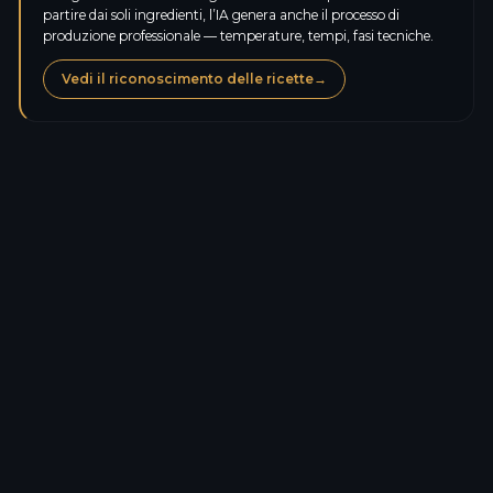
partire dai soli ingredienti, l’IA genera anche il processo di
produzione professionale — temperature, tempi, fasi tecniche.
Vedi il riconoscimento delle ricette
→
Calorie
236,1
kcal
Proteine
6,1
g
Carboidrati
16,5
g
Zuccheri
2,9
g
Lipidi
16,1
g
Grassi saturi
9,9
g