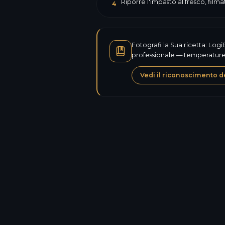
Riporre l'impasto al fresco, film
4
Fotografi la Sua ricetta: Logi
professionale — temperature,
Vedi il riconoscimento de
Calorie
Proteine
Carboidrati
Zuccheri