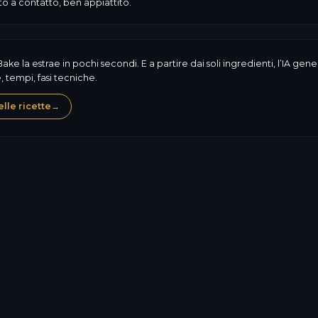
ato a contatto, ben appiattito.
Bake la estrae in pochi secondi. E a partire dai soli ingredienti, l’IA g
 tempi, fasi tecniche.
lle ricette
→
Glutine
Latte
Uo
450,6
kcal
Allergeni, composizione,
7,3
g
valori nutrizionali: LogiB
norma. Il contenuto e la 
46,0
g
Scopri di più sull’eti
17,0
g