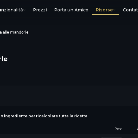
nzionalità
Prezzi
Porta un Amico
Risorse
Contat
la alle mandorle
rle
un ingrediente per ricalcolare tutta la ricetta
Peso