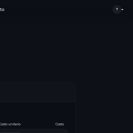
to
?
Costo unitario
Costo