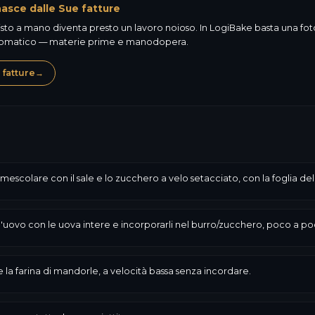
nasce dalle Sue fatture
sto a mano diventa presto un lavoro noioso. In LogiBake basta una foto 
automatico — materie prime e manodopera.
 fatture
→
escolare con il sale e lo zucchero a velo setacciato, con la foglia del
 d'uovo con le uova intere e incorporarli nel burro/zucchero, poco a poc
e la farina di mandorle, a velocità bassa senza incordare.