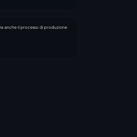
enera anche il processo di produzione
va
 data di scadenza, peso, prezzo,
ake riunisce tutto su un’etichetta a
forma li decide Lei.
chettatura
→