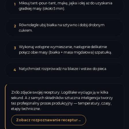
Miksuj tant-pour-tant, mąkę, jajka i olej aż do uzyskania
1
gładkiej masy (około 5 min).
Równolegle ubij białka na sztywno i dobij drobnym
2
cukrem.
Wykonaj wstępne wymieszanie, następnie delikatnie
3
połącz obie masy (białka + masa migdałowa) szpatułką.
Natychmiast rozprowadź na blasze i wstaw do pieca.
4
Zrób zdjęcie swojej receptury: LogiBake wyciąga ją w kilka
sekund. A z samych składników sztuczna inteligencja tworzy
też profesjonalny proces produkcyjny — temperatury, czasy,
etapy techniczne.
Zobacz rozpoznawanie receptur
→