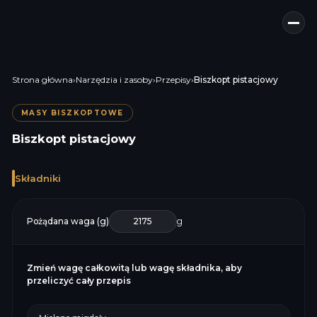
Strona główna
›
Narzędzia i zasoby
›
Przepisy
›
Biszkopt pistacjowy
MASY BISZKOPTOWE
Biszkopt pistacjowy
Składniki
Pożądana waga (g)
g
Zmień wagę całkowitą lub wagę składnika, aby
przeliczyć cały przepis