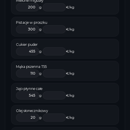
Mielone migdały
g
€/kg
Pistacje w proszku
g
€/kg
Cukier puder
g
€/kg
Mąka pszenna T55
g
€/kg
Jajo płynne całe
g
€/kg
Olej słonecznikowy
g
€/kg