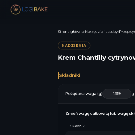
Strona główna
›
Narzędzia i zasoby
›
Przepisy
NADZIENIA
Krem Chantilly cytryno
Składniki
Pożądana waga (g)
g
Zmień wagę całkowitą lub wagę skła
Składniki