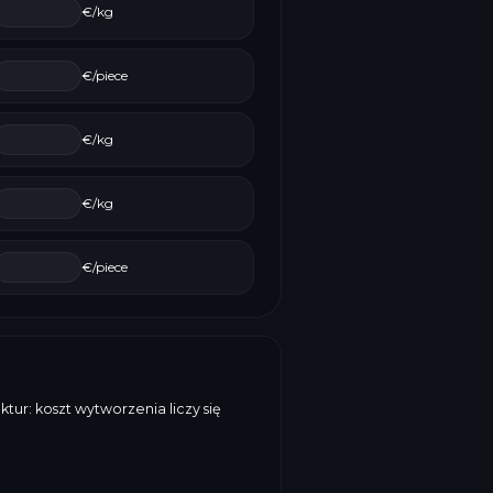
€/kg
€/piece
€/kg
€/kg
€/piece
ur: koszt wytworzenia liczy się