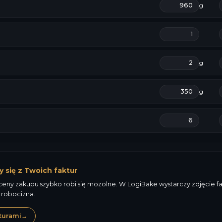
g
g
g
y się z Twoich faktur
ny zakupu szybko robi się mozolne. W LogiBake wystarczy zdjęcie fakt
 robocizna.
turami
→