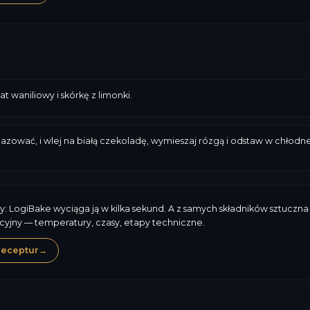
 waniliowy i skórkę z limonki.
azować, i wlej na białą czekoladę, wymieszaj rózgą i odstaw w chłodne
y: LogiBake wyciąga ją w kilka sekund. A z samych składników sztuczna 
cyjny — temperatury, czasy, etapy techniczne.
receptur
→