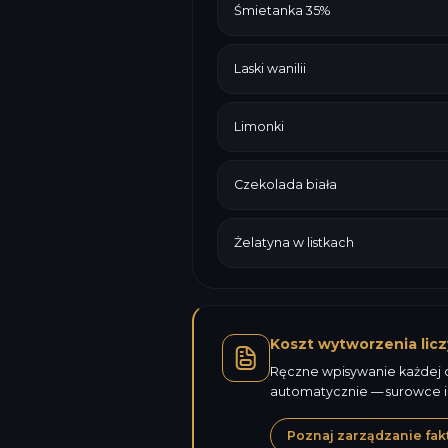
Śmietanka 35%
Laski wanilii
Limonki
Czekolada biała
Żelatyna w listkach
Koszt wytworzenia licz
Ręczne wpisywanie każdej ce
automatycznie — surowce i
Poznaj zarządzanie fak