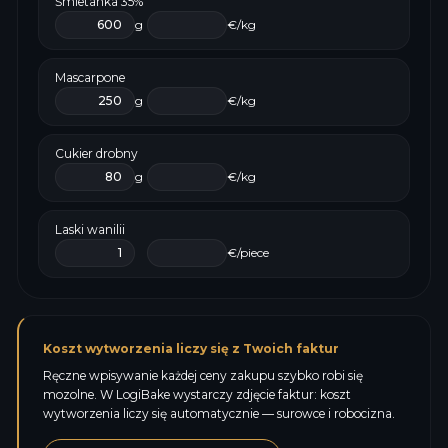
Śmietanka 35%
g
€/kg
Mascarpone
g
€/kg
Cukier drobny
g
€/kg
Laski wanilii
€/piece
Koszt wytworzenia liczy się z Twoich faktur
Ręczne wpisywanie każdej ceny zakupu szybko robi się
mozolne. W LogiBake wystarczy zdjęcie faktur: koszt
wytworzenia liczy się automatycznie — surowce i robocizna.