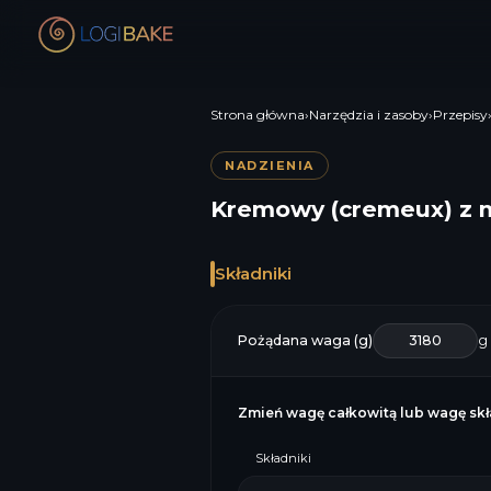
Strona główna
›
Narzędzia i zasoby
›
Przepisy
NADZIENIA
Kremowy (cremeux) z 
Składniki
Pożądana waga (g)
g
Zmień wagę całkowitą lub wagę skła
Składniki