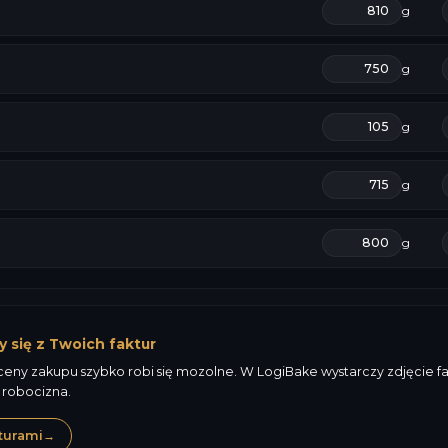
g
g
g
g
g
y się z Twoich faktur
ny zakupu szybko robi się mozolne. W LogiBake wystarczy zdjęcie fakt
 robocizna.
turami
→