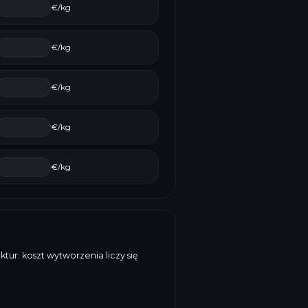
€/kg
€/kg
€/kg
€/kg
€/kg
ur: koszt wytworzenia liczy się