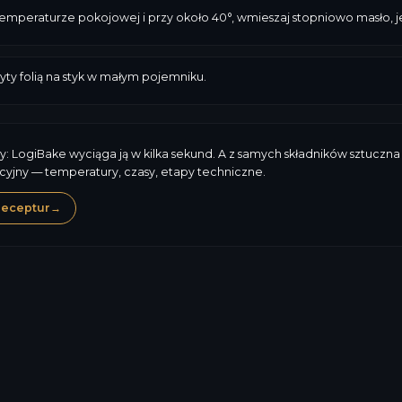
emperaturze pokojowej i przy około 40°, wmieszaj stopniowo masło, j
ty folią na styk w małym pojemniku.
y: LogiBake wyciąga ją w kilka sekund. A z samych składników sztuczna 
cyjny — temperatury, czasy, etapy techniczne.
receptur
→
Jaja
Mleko
347,8
kcal
Alergeny, skład, termin 