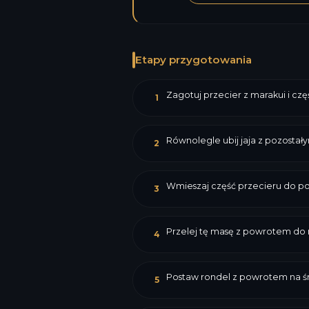
Etapy przygotowania
Zagotuj przecier z marakui i cz
1
Równolegle ubij jaja z pozostał
2
Wmieszaj część przecieru do po
3
Przelej tę masę z powrotem do r
4
Postaw rondel z powrotem na śr
5