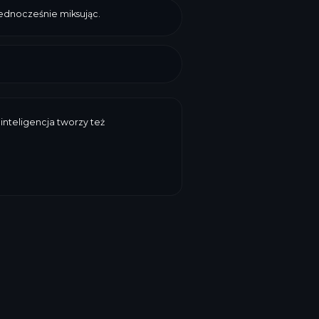
ednocześnie miksując.
inteligencja tworzy też
przydatności, waga, cena, wartości