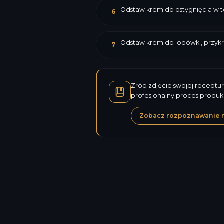
Odstaw krem do ostygnięcia w t
6
Odstaw krem do lodówki, przykry
7
Zrób zdjęcie swojej receptur
profesjonalny proces produk
Zobacz rozpoznawanie 
Kalorie