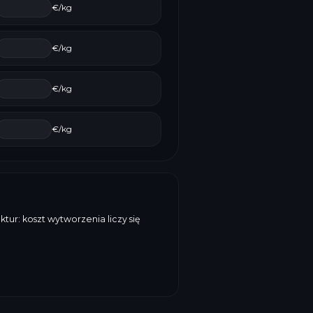
€/kg
€/kg
€/kg
€/kg
ur: koszt wytworzenia liczy się