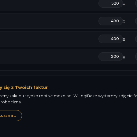
g
g
g
g
y się z Twoich faktur
ny zakupu szybko robi się mozolne. W LogiBake wystarczy zdjęcie fakt
 robocizna.
turami
→