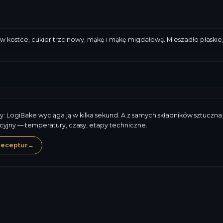
w kostce, cukier trzcinowy, mąkę i mąkę migdałową. Mieszadło płaskie, 
y: LogiBake wyciąga ją w kilka sekund. A z samych składników sztuczna 
cyjny — temperatury, czasy, etapy techniczne.
receptur
→
Mleko
Gluten