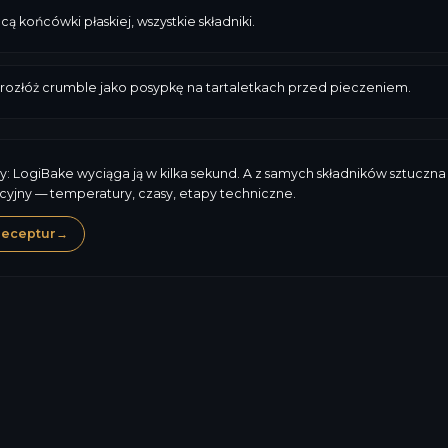
 końcówki płaskiej, wszystkie składniki.
 rozłóż crumble jako posypkę na tartaletkach przed pieczeniem.
y: LogiBake wyciąga ją w kilka sekund. A z samych składników sztuczna 
cyjny — temperatury, czasy, etapy techniczne.
receptur
→
Mleko
Gluten
487,4
kcal
Alergeny, skład, termin 