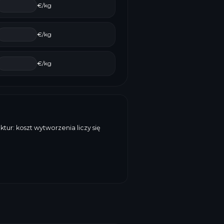
€/kg
€/kg
€/kg
ur: koszt wytworzenia liczy się