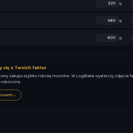
g
g
g
y się z Twoich faktur
ny zakupu szybko robi się mozolne. W LogiBake wystarczy zdjęcie fakt
 robocizna.
turami
→