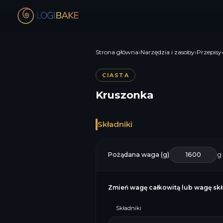
Strona główna
›
Narzędzia i zasoby
›
Przepisy
CIASTA
Kruszonka
Składniki
Pożądana waga (g)
g
Zmień wagę całkowitą lub wagę skła
Składniki