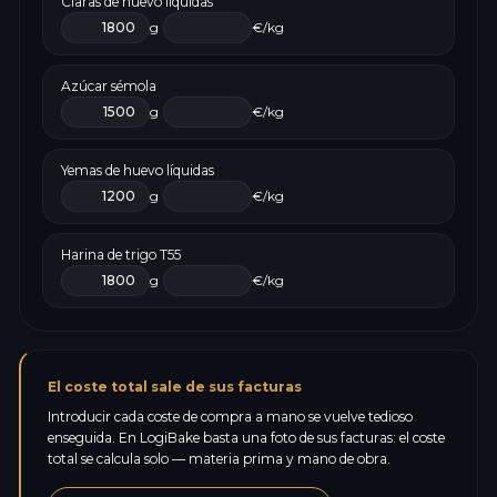
Claras de huevo líquidas
g
€/kg
Azúcar sémola
g
€/kg
Yemas de huevo líquidas
g
€/kg
Harina de trigo T55
g
€/kg
El coste total sale de sus facturas
Introducir cada coste de compra a mano se vuelve tedioso
enseguida. En LogiBake basta una foto de sus facturas: el coste
total se calcula solo — materia prima y mano de obra.