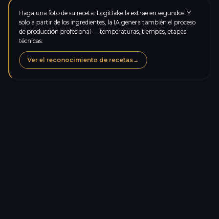
Haga una foto de su receta: LogiBake la extrae en segundos. Y
solo a partir de los ingredientes, la IA genera también el proceso
de producción profesional — temperaturas, tiempos, etapas
técnicas.
Ver el reconocimiento de recetas
→
Calorías
270,0
kcal
Proteínas
9,1
g
Carbohidratos
45,4
g
Azúcares
24,7
g