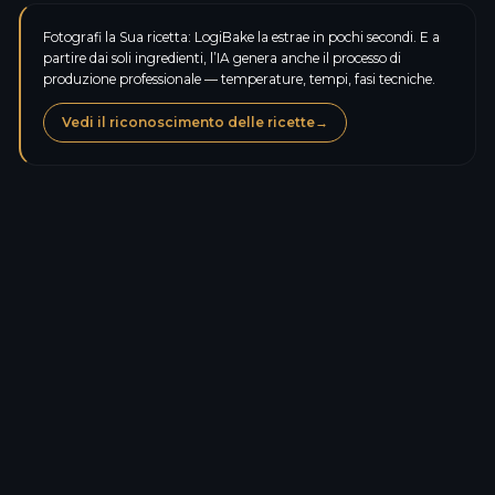
Fotografi la Sua ricetta: LogiBake la estrae in pochi secondi. E a
partire dai soli ingredienti, l’IA genera anche il processo di
produzione professionale — temperature, tempi, fasi tecniche.
Vedi il riconoscimento delle ricette
→
Calorie
441,2
kcal
Proteine
6,7
g
Carboidrati
48,6
g
Zuccheri
24,1
g
Lipidi
24,1
g