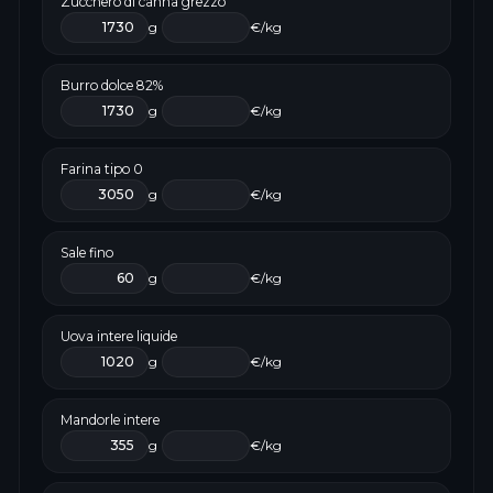
Zucchero di canna grezzo
g
€/kg
Burro dolce 82%
g
€/kg
Farina tipo 0
g
€/kg
Sale fino
g
€/kg
Uova intere liquide
g
€/kg
Mandorle intere
g
€/kg