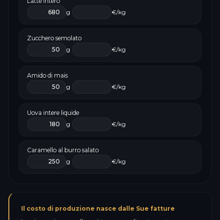
Latte intero
g
€/kg
Zucchero semolato
g
€/kg
Amido di mais
g
€/kg
Uova intere liquide
g
€/kg
Caramello al burro salato
g
€/kg
Il costo di produzione nasce dalle Sue fatture